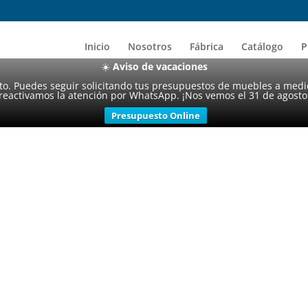
Inicio
Nosotros
Fábrica
Catálogo
P
☀️
Aviso de vacaciones
sto. Puedes seguir solicitando tus presupuestos de muebles a medi
reactivamos la atención por WhatsApp. ¡Nos vemos el 31 de agosto
Presupuesto Online