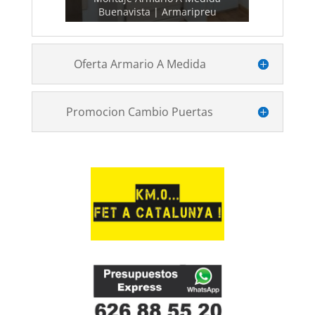
Buenavista | Armaripreu
Buenavista | Armaripreu
Buenavista | Armaripreu
Buenavista | Armaripreu
Buenavista | Armaripreu
Buenavista | Armaripreu
Oferta Armario A Medida
Promocion Cambio Puertas