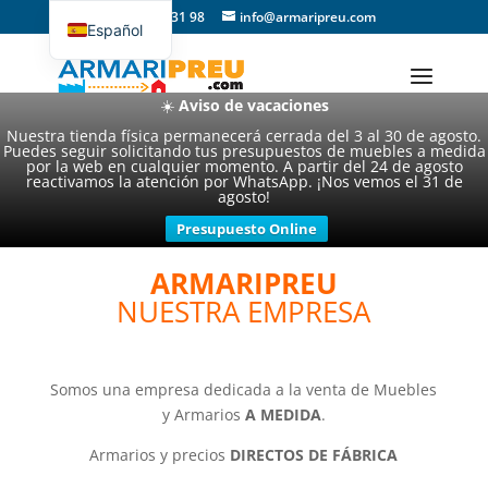
93 357 31 98
info@armaripreu.com
Español
Català
☀️
Aviso de vacaciones
Nuestra tienda física permanecerá cerrada del 3 al 30 de agosto.
Puedes seguir solicitando tus presupuestos de muebles a medida
por la web en cualquier momento. A partir del 24 de agosto
reactivamos la atención por WhatsApp. ¡Nos vemos el 31 de
agosto!
Presupuesto Online
ARMARIPREU
NUESTRA EMPRESA
Somos una empresa dedicada a la venta de Muebles
y Armarios
A MEDIDA
.
Armarios y precios
DIRECTOS DE FÁBRICA