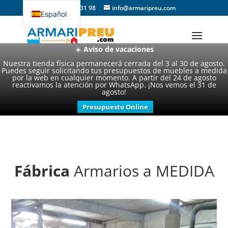
93 357 31 98
info@armaripreu.com
Español
Català
☀️
Aviso de vacaciones
Nuestra tienda física permanecerá cerrada del 3 al 30 de agosto.
Puedes seguir solicitando tus presupuestos de muebles a medida
por la web en cualquier momento. A partir del 24 de agosto
reactivamos la atención por WhatsApp. ¡Nos vemos el 31 de
agosto!
Presupuesto Online
Fábrica
Armarios a MEDIDA