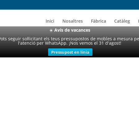
Inici
Nosaltres
Fàbrica
Catàleg
☀️
Avís de vacances
Pots seguir sol·licitant els teus pressupostos de mobles a mesura p
l'atenció per WhatsApp. ¡Nos vemos el 31 d'agost!
Pressupost en línia