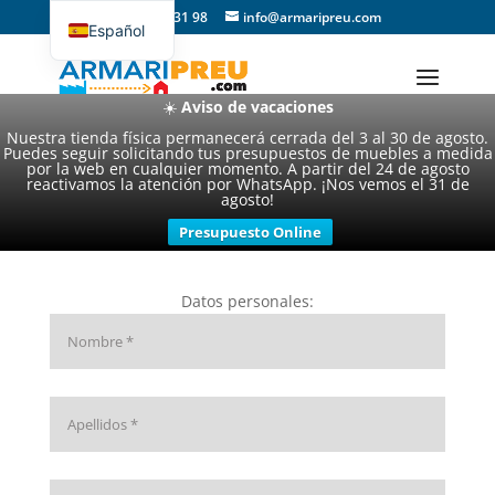
93 357 31 98
info@armaripreu.com
Español
Català
☀️
Aviso de vacaciones
Nuestra tienda física permanecerá cerrada del 3 al 30 de agosto.
Puedes seguir solicitando tus presupuestos de muebles a medida
por la web en cualquier momento. A partir del 24 de agosto
reactivamos la atención por WhatsApp. ¡Nos vemos el 31 de
agosto!
Presupuesto Online
Datos personales: