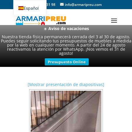
93 357 31 98
info@armaripreu.com
Español
Català
☀️
Aviso de vacaciones
Nuestra tienda física permanecerá cerrada del 3 al 30 de agosto.
Puedes seguir solicitando tus presupuestos de muebles a medida
por la web en cualquier momento. A partir del 24 de agosto
reactivamos la atención por WhatsApp. ¡Nos vemos el 31 de
agosto!
Presupuesto Online
[Mostrar presentación de diapositivas]