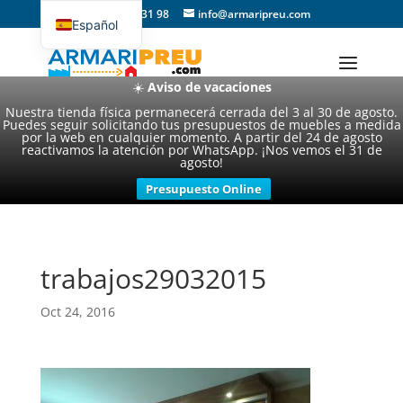
93 357 31 98
info@armaripreu.com
Español
Català
☀️
Aviso de vacaciones
Nuestra tienda física permanecerá cerrada del 3 al 30 de agosto.
Puedes seguir solicitando tus presupuestos de muebles a medida
por la web en cualquier momento. A partir del 24 de agosto
reactivamos la atención por WhatsApp. ¡Nos vemos el 31 de
agosto!
Presupuesto Online
trabajos29032015
Oct 24, 2016