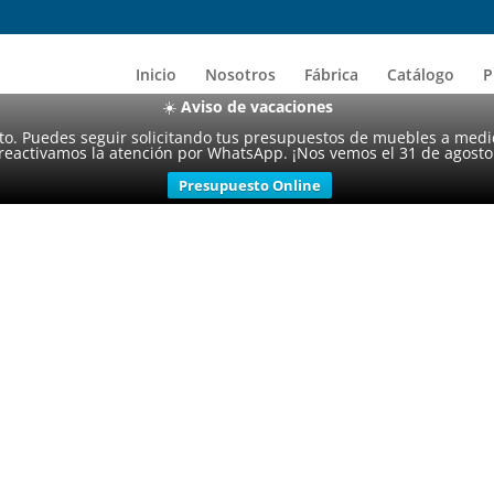
Inicio
Nosotros
Fábrica
Catálogo
P
☀️
Aviso de vacaciones
sto. Puedes seguir solicitando tus presupuestos de muebles a medi
reactivamos la atención por WhatsApp. ¡Nos vemos el 31 de agosto
Presupuesto Online