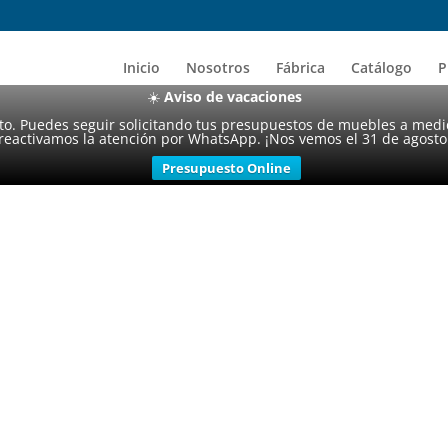
Inicio
Nosotros
Fábrica
Catálogo
P
☀️
Aviso de vacaciones
sto. Puedes seguir solicitando tus presupuestos de muebles a medi
reactivamos la atención por WhatsApp. ¡Nos vemos el 31 de agosto
Presupuesto Online