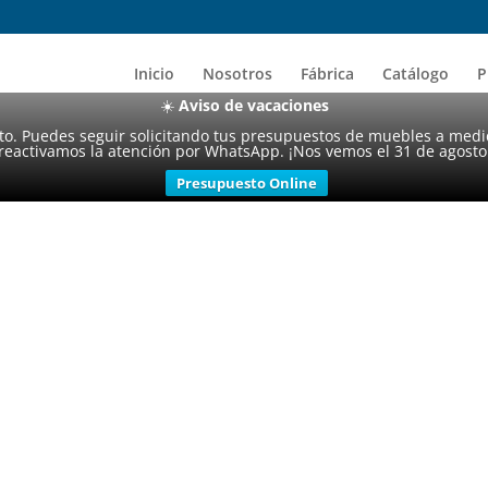
Inicio
Nosotros
Fábrica
Catálogo
P
☀️
Aviso de vacaciones
sto. Puedes seguir solicitando tus presupuestos de muebles a medi
reactivamos la atención por WhatsApp. ¡Nos vemos el 31 de agosto
Presupuesto Online