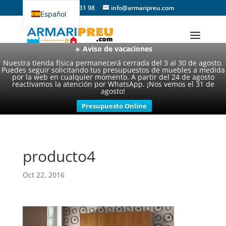
93 357 31 98
info@armaripreu.com
Español
Català
☀️
Aviso de vacaciones
Nuestra tienda física permanecerá cerrada del 3 al 30 de agosto.
Puedes seguir solicitando tus presupuestos de muebles a medida
por la web en cualquier momento. A partir del 24 de agosto
reactivamos la atención por WhatsApp. ¡Nos vemos el 31 de
agosto!
Presupuesto Online
producto4
Oct 22, 2016