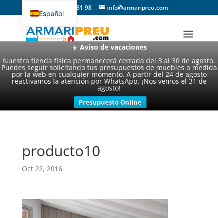
93 357 31 98
info@armaripreu.com
Español
Català
☀️
Aviso de vacaciones
Nuestra tienda física permanecerá cerrada del 3 al 30 de agosto.
Puedes seguir solicitando tus presupuestos de muebles a medida
por la web en cualquier momento. A partir del 24 de agosto
reactivamos la atención por WhatsApp. ¡Nos vemos el 31 de
agosto!
Presupuesto Online
producto10
Oct 22, 2016