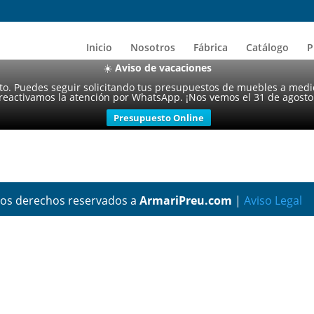
Inicio
Nosotros
Fábrica
Catálogo
P
☀️
Aviso de vacaciones
sto. Puedes seguir solicitando tus presupuestos de muebles a medi
reactivamos la atención por WhatsApp. ¡Nos vemos el 31 de agosto
Presupuesto Online
los derechos reservados a
ArmariPreu.com
|
Aviso Legal