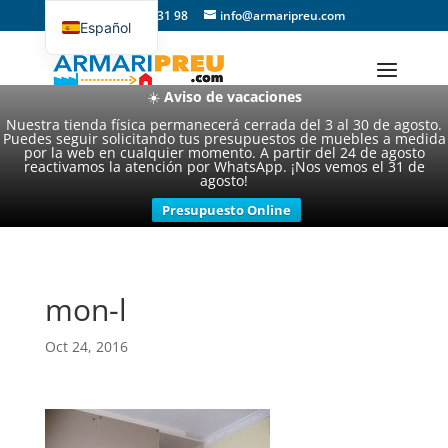
93 357 31 98
info@armaripreu.com
Español
Català
☀️
Aviso de vacaciones
Nuestra tienda física permanecerá cerrada del 3 al 30 de agosto.
Puedes seguir solicitando tus presupuestos de muebles a medida
por la web en cualquier momento. A partir del 24 de agosto
reactivamos la atención por WhatsApp. ¡Nos vemos el 31 de
agosto!
Presupuesto Online
mon-l
Oct 24, 2016