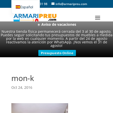
93 357 31 98
info@armaripreu.com
Español
Català
☀️
Aviso de vacaciones
Nuestra tienda física permanecerá cerrada del 3 al 30 de agosto.
Puedes seguir solicitando tus presupuestos de muebles a medida
por la web en cualquier momento. A partir del 24 de agosto
reactivamos la atención por WhatsApp. ¡Nos vemos el 31 de
agosto!
Presupuesto Online
mon-k
Oct 24, 2016