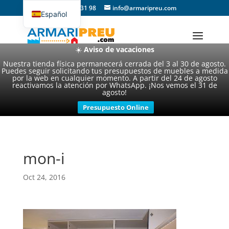
93 357 31 98
info@armaripreu.com
Español
Català
☀️
Aviso de vacaciones
Nuestra tienda física permanecerá cerrada del 3 al 30 de agosto.
Puedes seguir solicitando tus presupuestos de muebles a medida
por la web en cualquier momento. A partir del 24 de agosto
reactivamos la atención por WhatsApp. ¡Nos vemos el 31 de
agosto!
Presupuesto Online
mon-i
Oct 24, 2016