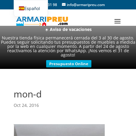
93 357 31 98
info@armaripreu.com
Español
Català
☀️
Aviso de vacaciones
Nuestra tienda física permanecerá cerrada del 3 al 30 de agosto.
Puedes seguir solicitando tus presupuestos de muebles a medida
por la web en cualquier momento. A partir del 24 de agosto
reactivamos la atención por WhatsApp. ¡Nos vemos el 31 de
agosto!
Presupuesto Online
mon-d
Oct 24, 2016