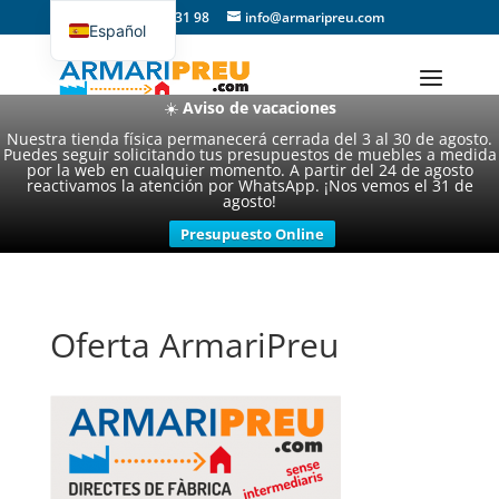
93 357 31 98
info@armaripreu.com
Español
Català
☀️
Aviso de vacaciones
Nuestra tienda física permanecerá cerrada del 3 al 30 de agosto.
Puedes seguir solicitando tus presupuestos de muebles a medida
por la web en cualquier momento. A partir del 24 de agosto
reactivamos la atención por WhatsApp. ¡Nos vemos el 31 de
agosto!
Presupuesto Online
Oferta ArmariPreu