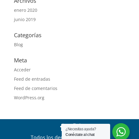
Archivos
enero 2020
junio 2019
Categorías
Blog
Meta
Acceder
Feed de entradas
Feed de comentarios
WordPress.org
¿Necesitas ayuda?
Conéctate al chat
Todos los derechos reservados a