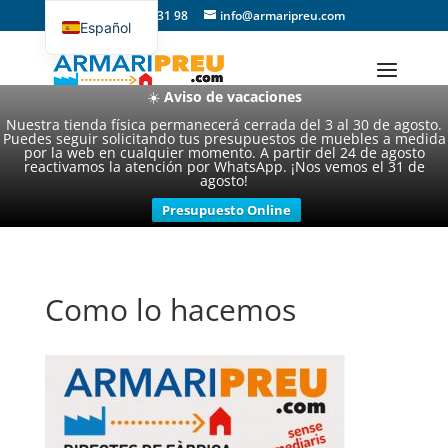
93 357 31 98
info@armaripreu.com
Español
Català
☀️
Aviso de vacaciones
Nuestra tienda física permanecerá cerrada del 3 al 30 de agosto.
Puedes seguir solicitando tus presupuestos de muebles a medida
por la web en cualquier momento. A partir del 24 de agosto
reactivamos la atención por WhatsApp. ¡Nos vemos el 31 de
agosto!
Presupuesto Online
Como lo hacemos