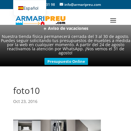
93 357 31 98
info@armaripreu.com
Español
Català
☀️
Aviso de vacaciones
Nuestra tienda física permanecerá cerrada del 3 al 30 de agosto.
Puedes seguir solicitando tus presupuestos de muebles a medida
por la web en cualquier momento. A partir del 24 de agosto
reactivamos la atención por WhatsApp. ¡Nos vemos el 31 de
agosto!
Presupuesto Online
foto10
Oct 23, 2016