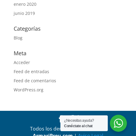
enero 2020
junio 2019
Categorías
Blog
Meta
Acceder
Feed de entradas
Feed de comentarios
WordPress.org
¿Necesitas ayuda?
Conéctate al chat
Todos los derechos reservados a
ArmariPreu.com
|
Aviso Legal