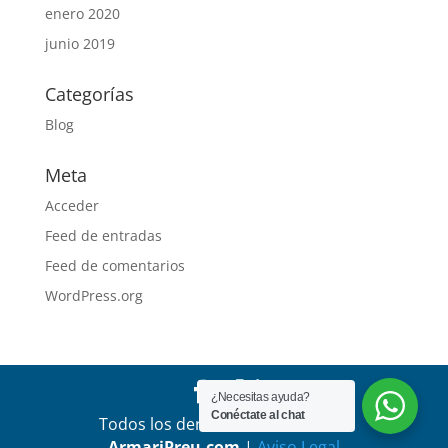
enero 2020
junio 2019
Categorías
Blog
Meta
Acceder
Feed de entradas
Feed de comentarios
WordPress.org
¿Necesitas ayuda?
Conéctate al chat
Todos los derechos reservados a
ArmariPreu.com
|
Aviso Legal