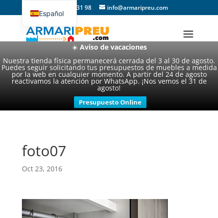
93 357 31 98
info@armaripreu.com
Español
Català
☀️
Aviso de vacaciones
Nuestra tienda física permanecerá cerrada del 3 al 30 de agosto.
Puedes seguir solicitando tus presupuestos de muebles a medida
por la web en cualquier momento. A partir del 24 de agosto
reactivamos la atención por WhatsApp. ¡Nos vemos el 31 de
agosto!
Presupuesto Online
foto07
Oct 23, 2016