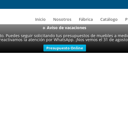
Inicio
Nosotros
Fábrica
Catálogo
P
☀️
Aviso de vacaciones
sto. Puedes seguir solicitando tus presupuestos de muebles a medi
reactivamos la atención por WhatsApp. ¡Nos vemos el 31 de agosto
Presupuesto Online