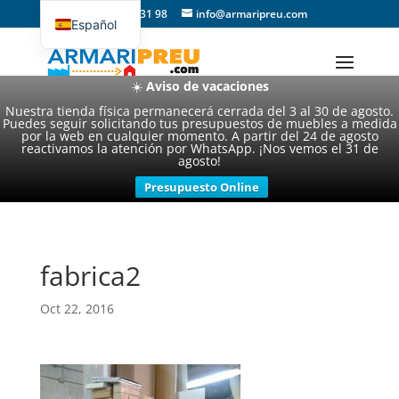
93 357 31 98
info@armaripreu.com
Español
Català
☀️
Aviso de vacaciones
Nuestra tienda física permanecerá cerrada del 3 al 30 de agosto.
Puedes seguir solicitando tus presupuestos de muebles a medida
por la web en cualquier momento. A partir del 24 de agosto
reactivamos la atención por WhatsApp. ¡Nos vemos el 31 de
agosto!
Presupuesto Online
fabrica2
Oct 22, 2016