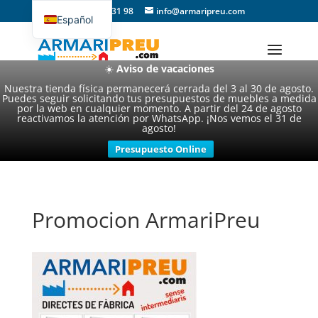
93 357 31 98
info@armaripreu.com
Español
Català
☀️
Aviso de vacaciones
Nuestra tienda física permanecerá cerrada del 3 al 30 de agosto.
Puedes seguir solicitando tus presupuestos de muebles a medida
por la web en cualquier momento. A partir del 24 de agosto
reactivamos la atención por WhatsApp. ¡Nos vemos el 31 de
agosto!
Presupuesto Online
Promocion ArmariPreu