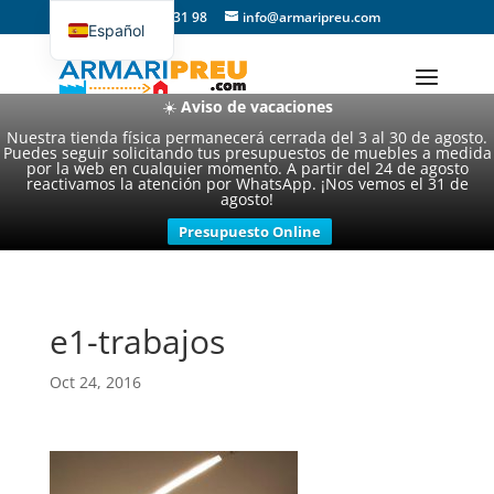
93 357 31 98
info@armaripreu.com
Español
Català
☀️
Aviso de vacaciones
Nuestra tienda física permanecerá cerrada del 3 al 30 de agosto.
Puedes seguir solicitando tus presupuestos de muebles a medida
por la web en cualquier momento. A partir del 24 de agosto
reactivamos la atención por WhatsApp. ¡Nos vemos el 31 de
agosto!
Presupuesto Online
e1-trabajos
Oct 24, 2016