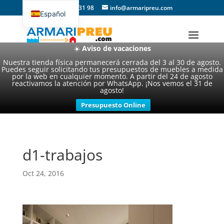
93 357 31 98
info@armaripreu.com
Español
Català
☀️
Aviso de vacaciones
Nuestra tienda física permanecerá cerrada del 3 al 30 de agosto.
Puedes seguir solicitando tus presupuestos de muebles a medida
por la web en cualquier momento. A partir del 24 de agosto
reactivamos la atención por WhatsApp. ¡Nos vemos el 31 de
agosto!
Presupuesto Online
d1-trabajos
Oct 24, 2016