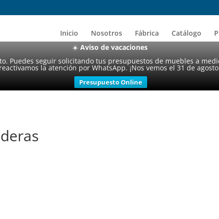
Inicio
Nosotros
Fábrica
Catálogo
P
☀️
Aviso de vacaciones
sto. Puedes seguir solicitando tus presupuestos de muebles a medi
reactivamos la atención por WhatsApp. ¡Nos vemos el 31 de agosto
Presupuesto Online
ederas