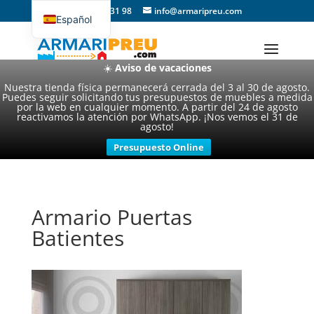
93 357 31 98
info@armaripreu.com
Español
Català
☀️
Aviso de vacaciones
Nuestra tienda física permanecerá cerrada del 3 al 30 de agosto.
Puedes seguir solicitando tus presupuestos de muebles a medida
por la web en cualquier momento. A partir del 24 de agosto
reactivamos la atención por WhatsApp. ¡Nos vemos el 31 de
agosto!
Presupuesto Online
Armario Puertas
Batientes