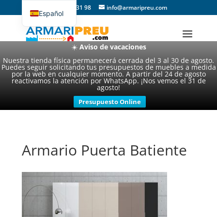
93 357 31 98
info@armaripreu.com
Español
Català
☀️
Aviso de vacaciones
Nuestra tienda física permanecerá cerrada del 3 al 30 de agosto.
Puedes seguir solicitando tus presupuestos de muebles a medida
por la web en cualquier momento. A partir del 24 de agosto
reactivamos la atención por WhatsApp. ¡Nos vemos el 31 de
agosto!
Presupuesto Online
Armario Puerta Batiente