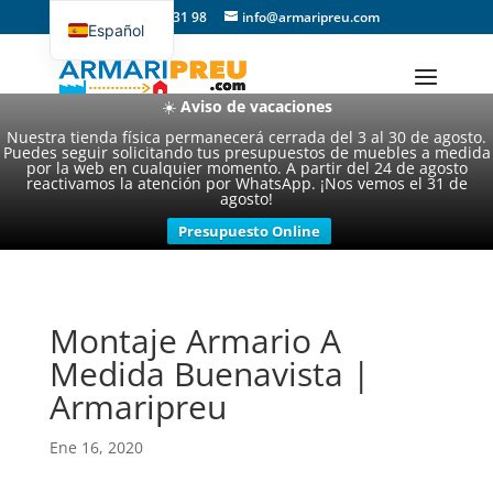
93 357 31 98
info@armaripreu.com
Español
Català
☀️
Aviso de vacaciones
Nuestra tienda física permanecerá cerrada del 3 al 30 de agosto.
Puedes seguir solicitando tus presupuestos de muebles a medida
por la web en cualquier momento. A partir del 24 de agosto
reactivamos la atención por WhatsApp. ¡Nos vemos el 31 de
agosto!
Presupuesto Online
Montaje Armario A
Medida Buenavista |
Armaripreu
Ene 16, 2020