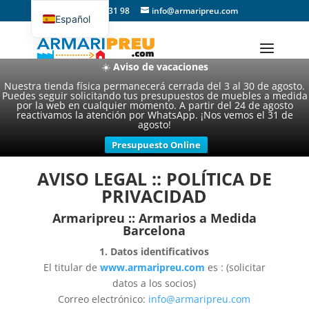
93 357 31 98
info@armaripreu.com
Español
Català
☀️
Aviso de vacaciones
Nuestra tienda física permanecerá cerrada del 3 al 30 de agosto.
Puedes seguir solicitando tus presupuestos de muebles a medida
por la web en cualquier momento. A partir del 24 de agosto
reactivamos la atención por WhatsApp. ¡Nos vemos el 31 de
agosto!
Presupuesto Online
AVISO LEGAL :: POLÍTICA DE
PRIVACIDAD
Armaripreu :: Armarios a Medida
Barcelona
1. Datos identificativos
El titular de
www.armaripreu.com
es : (solicitar
datos a los socios)
Correo electrónico:
info@armaripreu.com