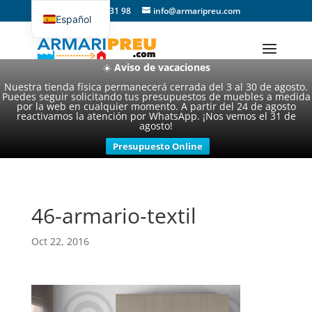
93 357 31 98
info@armaripreu.com
Español
Català
☀️
Aviso de vacaciones
Nuestra tienda física permanecerá cerrada del 3 al 30 de agosto.
Puedes seguir solicitando tus presupuestos de muebles a medida
por la web en cualquier momento. A partir del 24 de agosto
reactivamos la atención por WhatsApp. ¡Nos vemos el 31 de
agosto!
Presupuesto Online
46-armario-textil
Oct 22, 2016