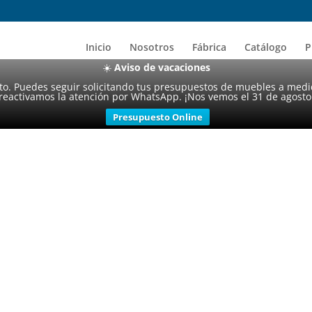
Inicio
Nosotros
Fábrica
Catálogo
P
☀️
Aviso de vacaciones
sto. Puedes seguir solicitando tus presupuestos de muebles a medi
reactivamos la atención por WhatsApp. ¡Nos vemos el 31 de agosto
Presupuesto Online