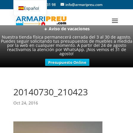
93 357 31 98
info@armaripreu.com
Español
Català
☀️
Aviso de vacaciones
Nuestra tienda física permanecerá cerrada del 3 al 30 de agosto.
Puedes seguir solicitando tus presupuestos de muebles a medida
por la web en cualquier momento. A partir del 24 de agosto
reactivamos la atención por WhatsApp. ¡Nos vemos el 31 de
agosto!
Presupuesto Online
20140730_210423
Oct 24, 2016