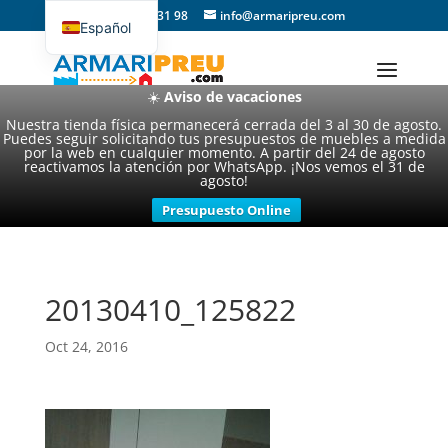
93 357 31 98
info@armaripreu.com
Español
Català
☀️
Aviso de vacaciones
Nuestra tienda física permanecerá cerrada del 3 al 30 de agosto.
Puedes seguir solicitando tus presupuestos de muebles a medida
por la web en cualquier momento. A partir del 24 de agosto
reactivamos la atención por WhatsApp. ¡Nos vemos el 31 de
agosto!
Presupuesto Online
20130410_125822
Oct 24, 2016