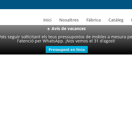
Inici
Nosaltres
Fàbrica
Catàleg
☀️
Avís de vacances
Pots seguir sol·licitant els teus pressupostos de mobles a mesura p
l'atenció per WhatsApp. ¡Nos vemos el 31 d'agost!
Pressupost en línia