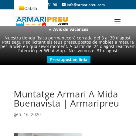
93 357 31 98
info@armaripreu.com
Català
Español
☀️
Avís de vacances
Nuestra tienda física permanecerá cerrada del 3 al 30 d'agost.
Pots seguir sol·licitant els teus pressupostos de mobles a mesura
per la web en qualsevol moment. A partir del 24 d'agost reactivem
l'atenció per WhatsApp. ¡Nos vemos el 31 d'agost!
Pressupost en línia
Muntatge Armari A Mida
Buenavista | Armaripreu
gen. 16, 2020